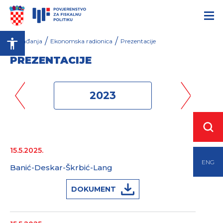
/
/
Događanja
Ekonomska radionica
Prezentacije
PREZENTACIJE
2023
15.5.2025.
ENG
Banić-Deskar-Škrbić-Lang
DOKUMENT