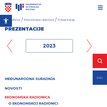
/
/
Događanja
Ekonomska radionica
Prezentacije
PREZENTACIJE
2023
ENG
MEĐUNARODNA SURADNJA
NOVOSTI
EKONOMSKA RADIONICA
O EKONOMSKOJ RADIONICI