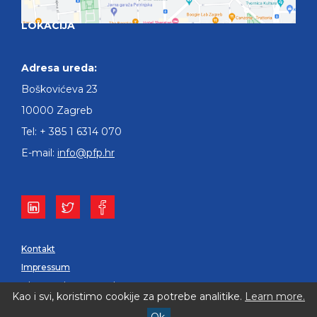
LOKACIJA
Adresa ureda:
Boškovićeva 23
10000 Zagreb
Tel: + 385 1 6314 070
E-mail:
info@pfp.hr
Kontakt
Impressum
Izjava o pristupačnosti
Kao i svi, koristimo cookije za potrebe analitike.
Learn more.